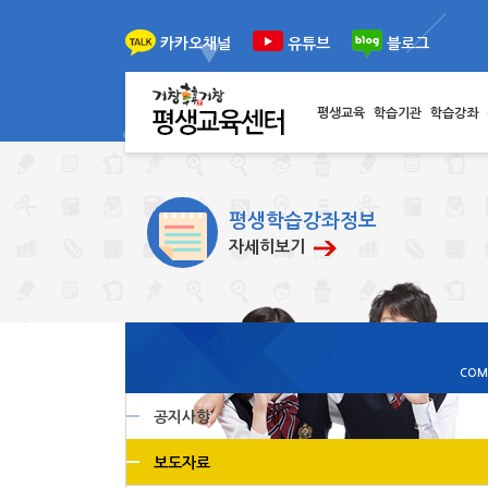
이전
다음
카카오채널
유튜브
블로그
평생교육
학습기관
학습강좌
평생학습강좌정보
자세히보기
COM
공지사항
보도자료