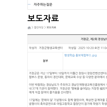
자주하는질문
보도자료
>
>
열린마당
보도자료
거창군, 제2회 경상남
작성자 : 거창군평생교육센터 작성일 : 2025-10-20 오전 11:0
평생학습 홍보체험부스.jpg
첨부
거창군은 지난 17일부터 18일까지 이틀간 창원시 창원컨벤션센터(c
험부스 운영, 동아리 경진대회, 문해교육 수상 등 다양한 분야에서 
이번 박람회는 경상남도가 주최하고 경남인재평생교육진흥원에서 주관
내 37개 기관이 참여했다. 거창군은 ‘행복을 쓸어담는 거창한 福빗
에게 직접 참여의 즐거움을 선사했다.
17일에는 ‘문해의 달’ 기념행사도 함께 열렸으며, 북상면 갈계마을
념행사의 축하공연으로 아림고등학교 합창단이 참가해 학령기 학생과