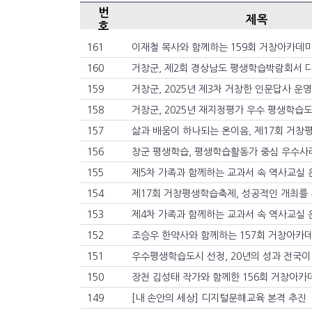
번
제목
호
161
이재철 목사와 함께하는 159회 거창아카데미
160
거창군, 제2회 경상남도 평생학습박람회서 다
159
거창군, 2025년 제3차 거창한 인문답사 운영
158
거창군, 2025년 재지정평가 우수 평생학습도
157
삶과 배움이 하나되는 온이음, 제17회 거창
156
창군 평생학습, 평생학습활동가 중심 우수사례
155
제5차 가족과 함께하는 교과서 속 역사교실 
154
제17회 거창평생학습축제, 성공적인 개최를 
153
제4차 가족과 함께하는 교과서 속 역사교실 
152
조승우 한약사와 함께하는 157회 거창아카
151
우수평생학습도시 선정, 20년의 성과 전국이
150
장천 김성태 작가와 함께한 156회 거창아카
149
[내 손안의 세상] 디지털문해교육 본격 추진