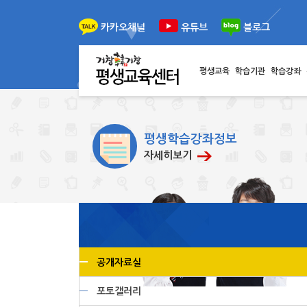
이전
다음
카카오채널
유튜브
블로그
평생교육
학습기관
학습강좌
평생학습강좌정보
자세히보기
공개자료실
포토갤러리