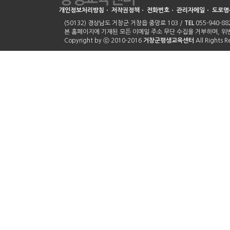
개인정보처리방침
ㆍ
저작권정책
ㆍ
전화번호
ㆍ
관리자메일
ㆍ
도로명
(50132) 경상남도 거창군 거창읍 중앙로 103 /
TEL
055-940-882
본 홈페이지에 기재된 모든 이메일 주소 무단 수집을 거부하며, 
Copyright by ⓒ 2010-2016
거창군평생교육센터
All Rights 