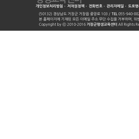
개인정보처리방침
ㆍ
저작권정책
ㆍ
전화번호
ㆍ
관리자메일
ㆍ
도로명
(50132) 경상남도 거창군 거창읍 중앙로 103 /
TEL
055-940-882
본 홈페이지에 기재된 모든 이메일 주소 무단 수집을 거부하며, 
Copyright by ⓒ 2010-2016
거창군평생교육센터
All Rights 