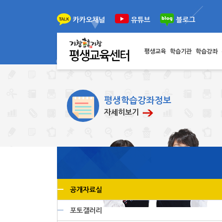
이전
다음
카카오채널
유튜브
블로그
평생교육
학습기관
학습강좌
평생학습강좌정보
자세히보기
공개자료실
포토갤러리