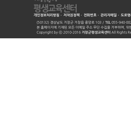
개인정보처리방침
ㆍ
저작권정책
ㆍ
전화번호
ㆍ
관리자메일
ㆍ
도로명
(50132) 경상남도 거창군 거창읍 중앙로 103 /
TEL
055-940-882
본 홈페이지에 기재된 모든 이메일 주소 무단 수집을 거부하며, 
Copyright by ⓒ 2010-2016
거창군평생교육센터
All Rights 