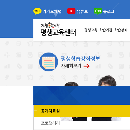
이전
다음
카카오채널
유튜브
블로그
평생교육
학습기관
학습강좌
평생학습강좌정보
자세히보기
공개자료실
포토갤러리