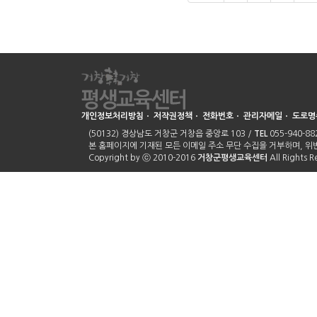
개인정보처리방침
ㆍ
저작권정책
ㆍ
전화번호
ㆍ
관리자메일
ㆍ
도로명
(50132) 경상남도 거창군 거창읍 중앙로 103 /
TEL
055-940-882
본 홈페이지에 기재된 모든 이메일 주소 무단 수집을 거부하며, 
Copyright by ⓒ 2010-2016
거창군평생교육센터
All Rights 