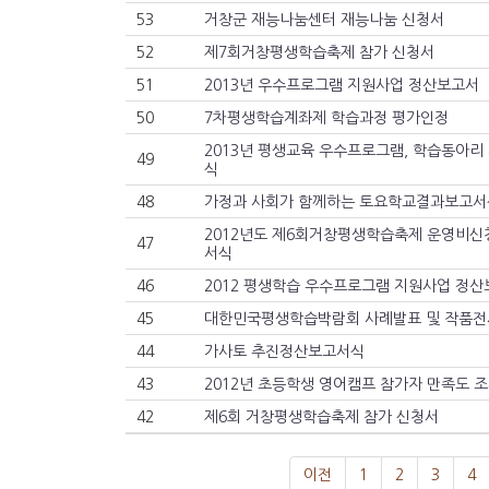
53
거창군 재능나눔센터 재능나눔 신청서
52
제7회거창평생학습축제 참가 신청서
51
2013년 우수프로그램 지원사업 정산보고서
50
7차평생학습계좌제 학습과정 평가인정
2013년 평생교육 우수프로그램, 학습동아리
49
식
48
가정과 사회가 함께하는 토요학교결과보고서
2012년도 제6회거창평생학습축제 운영비신
47
서식
46
2012 평생학습 우수프로그램 지원사업 정산
45
대한민국평생학습박람회 사례발표 및 작품전
44
가사토 추진정산보고서식
43
2012년 초등학생 영어캠프 참가자 만족도 
42
제6회 거창평생학습축제 참가 신청서
이전
1
2
3
4