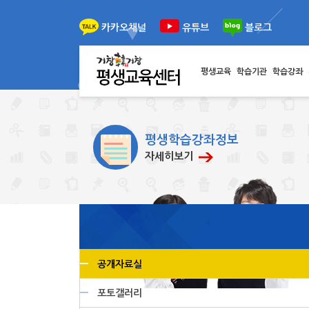
이전
다음
카카오채널
유튜브
블로그
평생교육
학습기관
학습강좌
평생학습강좌정보
자세히보기
공개자료실
포토갤러리