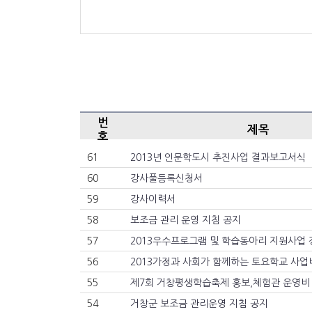
번
제목
호
61
2013년 인문학도시 추진사업 결과보고서식
60
강사풀등록신청서
59
강사이력서
58
보조금 관리 운영 지침 공지
57
2013우수프로그램 및 학습동아리 지원사업
56
2013가정과 사회가 함께하는 토요학교 사업
55
제7회 거창평생학습축제 홍보,체험관 운영비
54
거창군 보조금 관리운영 지침 공지