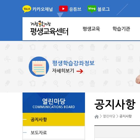
이전
다음
카카오채널
유튜브
블로그
평생교육
학습기관
평생학습강좌정보
자세히보기
열린마당
공지사항
COMMUNICATIONS BOARD
>
>
열린마당
공지사항
공지사항
보도자료