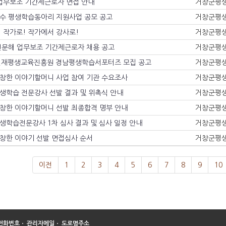
업무보조 기간제근로자 면접 안내
거창군평
 우수 평생학습동아리 지원사업 공모 공고
거창군평
 작가로! 작가에서 강사로!
거창군평
성인문해 업무보조 기간제근로자 채용 공고
거창군평
재평생교육진흥원 경남평생학습서포터즈 모집 공고
거창군평
 거창한 이야기할머니 사업 참여 기관 수요조사
거창군평
평생학습 전문강사 선발 결과 및 위촉식 안내
거창군평
 거창한 이야기할머니 선발 최종합격 명부 안내
거창군평
평생학습전문강사 1차 심사 결과 및 심사 일정 안내
거창군평
거창한 이야기 선발 면접심사 순서
거창군평
이전
1
2
3
4
5
6
7
8
9
10
전화번호
ㆍ
관리자메일
ㆍ
도로명주소