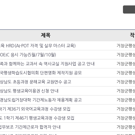
제목
작
 HRD(AI-POT 자격 및 실무 마스터 교육)
거창군평
OEIC 응시 가능(5월/7월/10월)
거창군평
가족과 함께하는 교과서 속 역사교실 지원사업 공고 안내
거창군평
 전국평생학습도시협의회 단편영화 제작지원 공모
거창군평
 경상남도 초등과정 문해교육 교원연수 공고
거창군평
 경상남도 평생교육이용권 신청 안내
거창군평
도 경남도립거창대학 기간제노동자 채용계획 공고
거창군평
1학기 제36기 외국어교육과정 수강생 모집
거창군평
도 1학기 제46기 평생교육과정 수강생 모집
거창군평
업무보조 기간제근로자 합격자 안내
거창군평