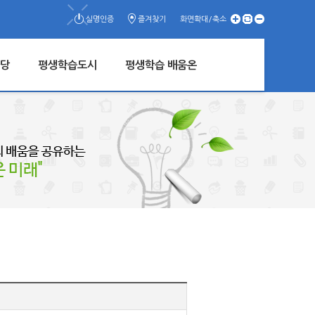
실명인증
즐겨찾기
화면확대/축소
당
평생학습도시
평생학습 배움온