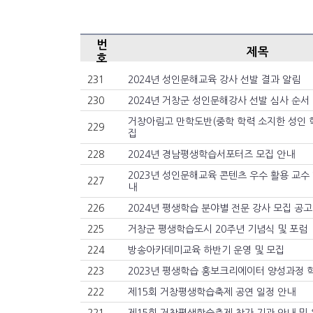
번
제목
호
231
2024년 성인문해교육 강사 선발 결과 알림
230
2024년 거창군 성인문해강사 선발 심사 순서
거창아림고 만학도반(중학 학력 소지한 성인 
229
집
228
2024년 경남평생학습서포터즈 모집 안내
2023년 성인문해교육 콘텐츠 우수 활용 교수
227
내
226
2024년 평생학습 분야별 전문 강사 모집 공고
225
거창군 평생학습도시 20주년 기념식 및 포럼
224
방송아카데미교육 하반기 운영 및 모집
223
2023년 평생학습 홍보크리에이터 양성과정 
222
제15회 거창평생학습축제 공연 일정 안내