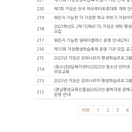
221
제15회 거창평생학습축제 참가 기관 안내 및 
220
제7회 거창군 전국 하브루타토론대회 개최 안
219
뭐든지 가능한 더 거창한 학교 하반기 거창아
2023학년도 2학기(제41기) 거창군 위탁 
218
모집
217
뭐든지 가능한 원데이클래스 운영 안내(2차)
216
제15회 거창평생학습축제 운영 기관 모집 공
215
2023년 거창군 강좌나르미 평생학습프로그램
(청소년상담복지센터)2023년 청소년 인터넷
214
부모교육
213
2023년 거창군 강좌나르미 평생학습프로그램
(경남평생교육진흥원)2023년 중학과정 문
212
운영 안내
이전
1
2
3
4