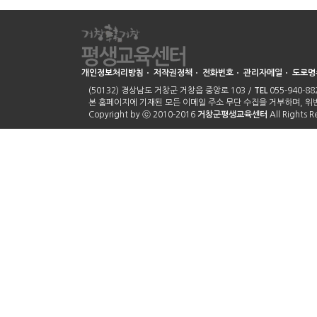
개인정보처리방침
ㆍ
저작권정책
ㆍ
전화번호
ㆍ
관리자메일
ㆍ
도로명
(50132) 경상남도 거창군 거창읍 중앙로 103 /
TEL
055-940-882
본 홈페이지에 기재된 모든 이메일 주소 무단 수집을 거부하며, 
Copyright by ⓒ 2010-2016
거창군평생교육센터
All Rights 