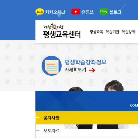
이전
다음
카카오채널
유튜브
블로그
평생교육
학습기관
학습강좌
평생학습강좌정보
자세히보기
COM
공지사항
보도자료