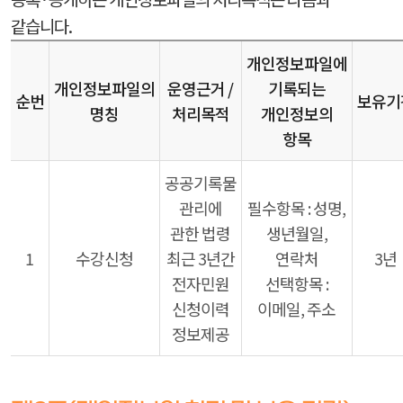
같습니다.
개인정보파일에
개인정보파일의
운영근거 /
기록되는
순번
보유기
명칭
처리목적
개인정보의
항목
공공기록물
관리에
필수항목 : 성명,
관한 법령
생년월일,
1
수강신청
최근 3년간
연락처
3년
전자민원
선택항목 :
신청이력
이메일, 주소
정보제공